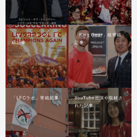
「サッカーキング」寄
「King Gear」様寄稿
稿記事
記事
「LFCラボ」寄稿記事
YouTube出演や取材さ
れた記事