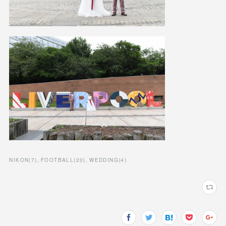
NIKON
(
7
)
FOOTBALL
(
20
)
WEDDING
(
4
)