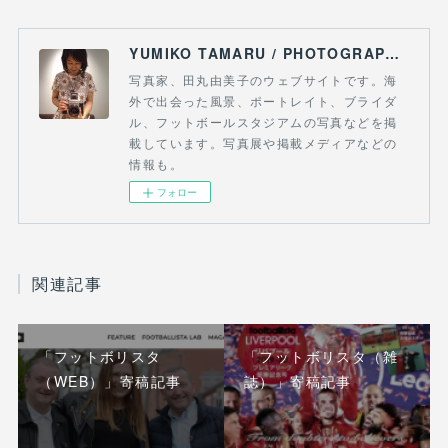
YUMIKO TAMARU / PHOTOGRAPHY & FOOTBALL
写真家、田丸由美子のウェブサイトです。海
外で出会った風景、ポートレイト、ブライダ
ル、フットボールスタジアムの写真などを掲
載しています。写真展や掲載メディアなどの
情報も。
フォロー
関連記事
「フットボリスタ
「フットボリスタ（雑
（WEB）」寄稿記事
誌）」寄稿記事