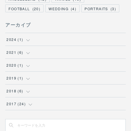
FOOTBALL
(
20
)
WEDDING
(
4
)
PORTRAITS
(
3
)
アーカイブ
2024
(
1
)
(
1
)
2021
(
6
)
(
1
)
2020
(
1
)
(
5
)
(
1
)
2019
(
1
)
(
1
)
2018
(
6
)
(
2
)
2017
(
24
)
(
1
)
(
14
)
(
3
)
(
10
)